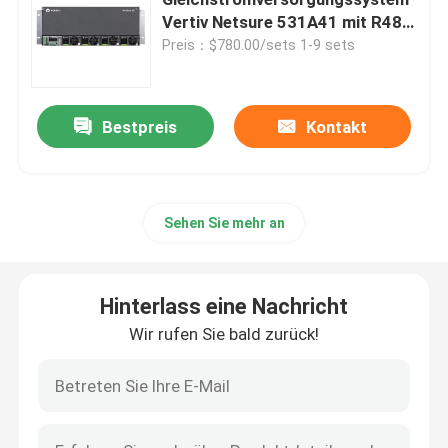
Vertiv Netsure 531A41 mit R48-
2000e3 Gerüstmodul
Preis：$780.00/sets 1-9 sets
Telekommunikations-Hybridsystem
Modul für die Berichtigung
Bestpreis
Kontakt
48 V Gleichspannungsrichter
Sehen Sie mehr an
Flatpack2 integrierte Stromnetz
Hinterlass eine Nachricht
Telekommunikations-Lithium-Batterie
Wir rufen Sie bald zurück!
CE+T Stromlösungen