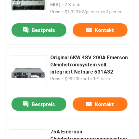
BD LD SP PRS3000
MOQ：2 Stück
Preis：$1,323.52/pieces >=2 pieces
Produkte
Bestpreis
Kontakt
Videos
Telekommunikationskabinett im Freien
Original 6KW 48V 200A Emerson
Gleichstromsystem voll
integriert Netsure 531A32
Fernmeldeausrüstungs-Kabinett
Preis：$999.00/sets 1-9 sets
Telekommunikationsbatterie
Bestpreis
Kontakt
Netzwerk-Server-Rack-Schrank
75A Emerson
Fernmelde- und Gleichstromsysteme
Gleichstromversorgungssystem