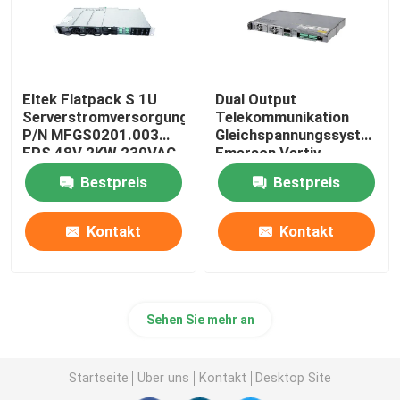
Eltek Flatpack S 1U
Dual Output
Serverstromversorgung
Telekommunikation
P/N MFGS0201.003
Gleichspannungssysteme
FPS 48V 2KW 230VAC
Emerson Vertiv
BD
Netsure 212 C23 20A
Bestpreis
Bestpreis
48V
Kontakt
Kontakt
Sehen Sie mehr an
Startseite
Über uns
Kontakt
Desktop Site