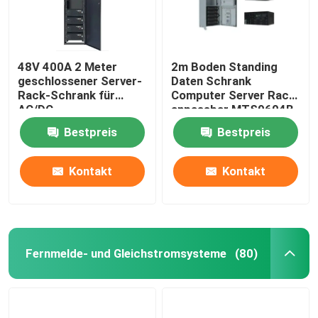
48V 400A 2 Meter
2m Boden Standing
geschlossener Server-
Daten Schrank
Rack-Schrank für
Computer Server Rack
AC/DC-
anpassbar MTS9604B-
Stromversorgungssystem
N20B1
Bestpreis
Bestpreis
MTS9604B-N20B1
Kontakt
Kontakt
Fernmelde- und Gleichstromsysteme
(80)