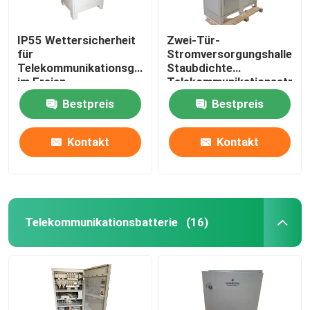
IP55 Wettersicherheit
Zwei-Tür-
für
Stromversorgungshalle
Telekommunikationsgeräte
Staubdichte
im Freien
Telekommunikationsstraß
IP55-IP68
Bestpreis
Bestpreis
Kontakt
Kontakt
Telekommunikationsbatterie
(16)