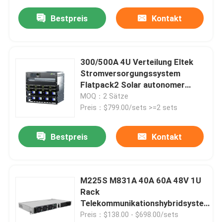
Bestpreis
Kontakt
300/500A 4U Verteilung Eltek
Stromversorgungssystem
Flatpack2 Solar autonomer
Stromversorger
MOQ：2 Sätze
Preis：$799.00/sets >=2 sets
Bestpreis
Kontakt
M225S M831A 40A 60A 48V 1U
Rack
Telekommunikationshybridsystem
Netsure 2100 A31
Preis：$138.00 - $698.00/sets