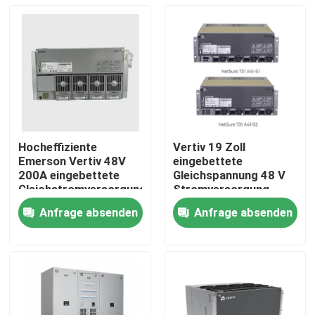
Hocheffiziente
Vertiv 19 Zoll
Emerson Vertiv 48V
eingebettete
200A eingebettete
Gleichspannung 48 V
Gleichstromversorgung
Stromversorgung
Netsure 701 A41 -S1-
Emerson-Rectifier-
Anfrage absenden
Anfrage absenden
S5 -S6 -S8 -S3 -S10
System Netsure 731
Nach Hause
A41 mit Telecom
Power R48-3000e3
Rectif
Über uns
Kontakte