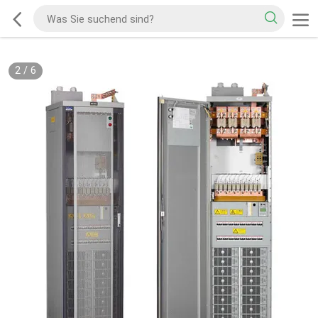
2
/
6