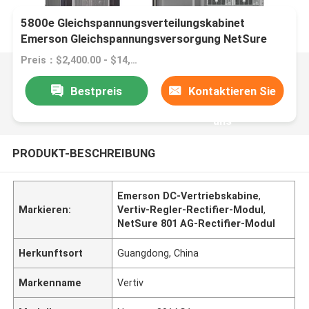
Vertiv Controller M830D Gelenkermodul R48-
5800e Gleichspannungsverteilungskabinet
Emerson Gleichspannungsversorgung NetSure
801 AG
Preis：$2,400.00 - $14,000.00/sets
Bestpreis
Kontaktieren Sie
uns
PRODUKT-BESCHREIBUNG
Emerson DC-Vertriebskabine
,
Markieren:
Vertiv-Regler-Rectifier-Modul
,
NetSure 801 AG-Rectifier-Modul
Herkunftsort
Guangdong, China
Markenname
Vertiv