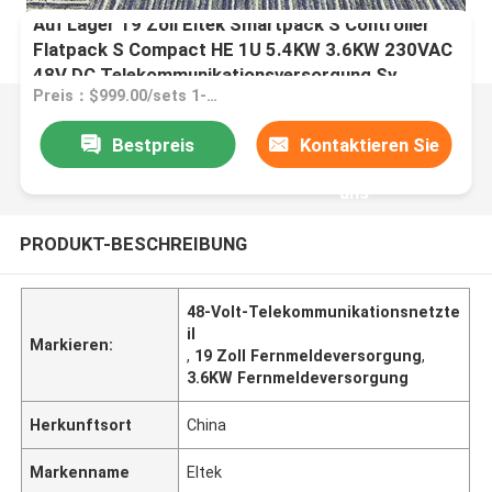
Auf Lager 19 Zoll Eltek Smartpack S Controller
Flatpack S Compact HE 1U 5.4KW 3.6KW 230VAC
48V DC Telekommunikationsversorgung Sy
Preis：$999.00/sets 1-9 sets
Bestpreis
Kontaktieren Sie
uns
PRODUKT-BESCHREIBUNG
48-Volt-Telekommunikationsnetzte
il
Markieren:
,
19 Zoll Fernmeldeversorgung
,
3.6KW Fernmeldeversorgung
Herkunftsort
China
Markenname
Eltek