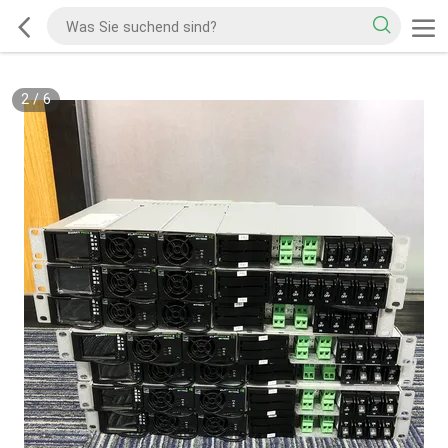
2
/
6