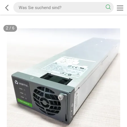
2
/
6