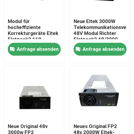
Produkte
Modul für
Neue Eltek 3000W
hocheffiziente
Telekommunikationsvers
Korrekturgeräte Eltek
48V Modul Richter
Videos
Flatpack2 110-
Flatpack2 48/3000
120V/20A HE FP2
SHE (241119.106) für
Anfrage absenden
Anfrage absenden
Korrekturgeräte Teil
Eltek 6U 9U Hybrid
Telekommunikationskabinett im Freien
Nr. 241119.805 für
Powe
industrielle
Anwendungen
Fernmeldeausrüstungs-Kabinett
Telekommunikationsbatterie
Netzwerk-Server-Rack-Schrank
Neue Original 48v
Neues Original FP2
Fernmelde- und Gleichstromsysteme
3000w FP2
48v 2000W Eltek-