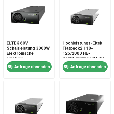
ELTEK 60V
Hochleistungs-Eltek
Schaltleistung 3000W
Flatpack2 110-
Elektronische
125/2000 HE-
Leistung
Rektifiziermodul FP2
Telekommunikation
110/2000 HE WOR
Anfrage absenden
Anfrage absenden
ELTEK Flatpack2
Teilnummer
60/3000 SHE
241115.805
Korrekturmodul
Nach Hause
241119.706
Über uns
Kontakte