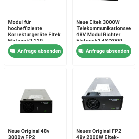
Über uns
Modul für
Neue Eltek 3000W
hocheffiziente
Telekommunikationsvers
Korrekturgeräte Eltek
48V Modul Richter
Fabrik Tour
Flatpack2 110-
Flatpack2 48/3000
120V/20A HE FP2
SHE (241119.106) für
Anfrage absenden
Anfrage absenden
Korrekturgeräte Teil
Eltek 6U 9U Hybrid
Qualitätskontrolle
Nr. 241119.805 für
Powe
industrielle
Anwendungen
Kontakt
Referenzen
Telekommunikationskabinett im Freien
Neue Original 48v
Neues Original FP2
Fernmeldeausrüstungs-Kabinett
3000w FP2
48v 2000W Eltek-