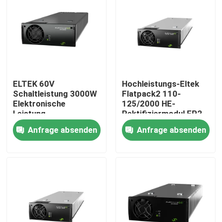
ELTEK 60V
Hochleistungs-Eltek
Schaltleistung 3000W
Flatpack2 110-
Elektronische
125/2000 HE-
Leistung
Rektifiziermodul FP2
Telekommunikation
110/2000 HE WOR
Anfrage absenden
Anfrage absenden
ELTEK Flatpack2
Teilnummer
60/3000 SHE
241115.805
Korrekturmodul
Startseite
241119.706
Produkte
Videos