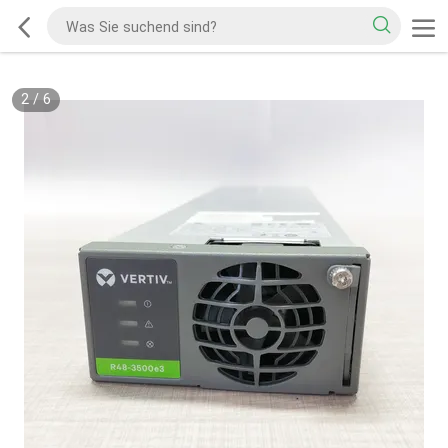
2
/
6