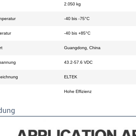
2.050 kg
mperatur
-40 bis -75°C
eratur
-40 bis +85°C
rt
Guangdong, China
pannung
43.2-57.6 VDC
eichnung
ELTEK
Hohe Effizienz
dung