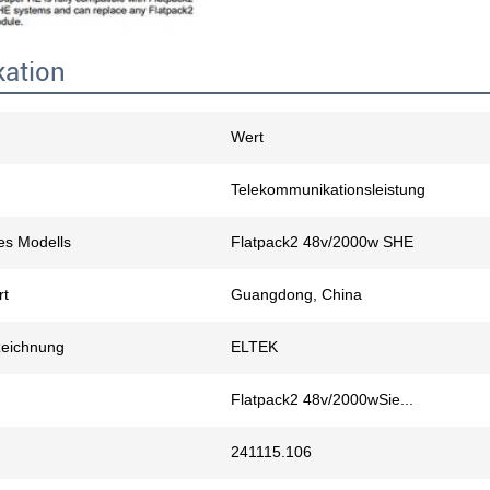
kation
Wert
Telekommunikationsleistung
s Modells
Flatpack2 48v/2000w SHE
rt
Guangdong, China
eichnung
ELTEK
Flatpack2 48v/2000w
Sie...
241115.106