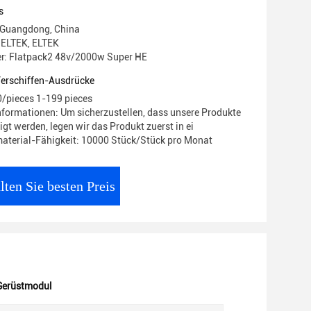
e geeignet.106
s
 Guangdong, China
ELTEK, ELTEK
: Flatpack2 48v/2000w Super HE
Verschiffen-Ausdrücke
0/pieces 1-199 pieces
formationen: Um sicherzustellen, dass unsere Produkte
gt werden, legen wir das Produkt zuerst in ei
aterial-Fähigkeit: 10000 Stück/Stück pro Monat
lten Sie besten Preis
Gerüstmodul