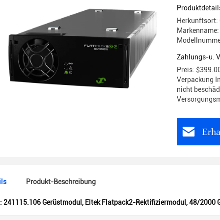
der Fläch
Produktdetail
Herkunftsort:
Markenname: 
Modellnummer
Zahlungs-u. 
Preis: $399.0
Verpackung In
nicht beschädi
Versorgungsm
Erha
ls
Produkt-Beschreibung
:
241115.106 Gerüstmodul
,
Eltek Flatpack2-Rektifiziermodul
,
48/2000 