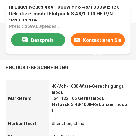
In Lager Neues 48v 1000w FPS 48/1000w Eltek-
Rektifiziermodul Flatpack S 48/1000 HE P/N
241122.105
Preis：$599.00/pieces 1-99 pieces
Bestpreis
Kontaktieren Sie
uns
PRODUKT-BESCHREIBUNG
48-Volt-1000-Watt-Gerechtigungs
modul
Markieren:
,
241122.105 Gerüstmodul
,
Flatpack S 48/1000-Rektifiziermodu
l
Herkunftsort
Shenzhen, China