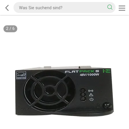
2
/
6