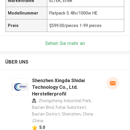
Markenname
ELTEK, Eltek
Modellnummer
Flatpack S 48v/1000w HE
Preis
$599.00/pieces 1-99 pieces
Sehen Sie mehr an
ÜBER UNS
Shenzhen Xingda Shidai
Technology Co., Ltd.
Herstellerprofil
Zhongzheng Industrial Park,
Bao’an Blvd, Fuhai Substreet,
Bao’an District, Shenzhen, China
,China
5.0