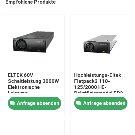
Empfohlene Produkte
ELTEK 60V
Hochleistungs-Eltek
Schaltleistung 3000W
Flatpack2 110-
Elektronische
125/2000 HE-
Leistung
Rektifiziermodul FP2
Nach Hause
Telekommunikation
110/2000 HE WOR
Anfrage absenden
Anfrage absenden
ELTEK Flatpack2
Teilnummer
60/3000 SHE
241115.805
Über uns
Korrekturmodul
241119.706
Kontakte