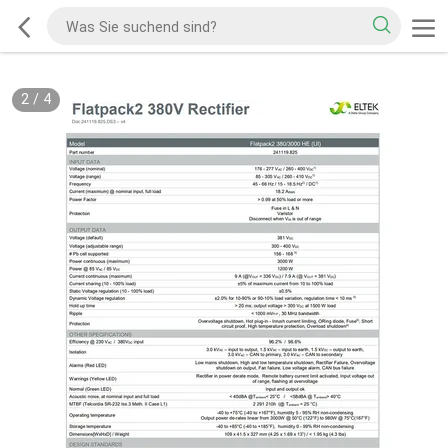
2
/
4