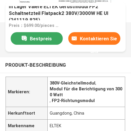
In Lager Valere ELTEK Gerüstmodul FP2
Schaltnetzteil Flatpack2 380V/3000W HE UI
(241119.825)
Preis：$699.00/pieces 1-9 pieces
Bestpreis
Kontaktieren Sie
uns
PRODUKT-BESCHREIBUNG
380V-Gleichstellmodul
,
Modul für die Berichtigung von 300
Markieren:
0 Watt
,
FP2-Richtungsmodul
Herkunftsort
Guangdong, China
Markenname
ELTEK