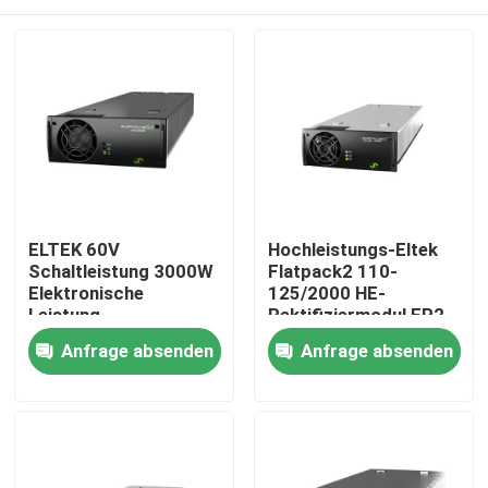
ELTEK 60V
Hochleistungs-Eltek
Schaltleistung 3000W
Flatpack2 110-
Elektronische
125/2000 HE-
Leistung
Rektifiziermodul FP2
Telekommunikation
110/2000 HE WOR
Startseite
Anfrage absenden
Anfrage absenden
ELTEK Flatpack2
Teilnummer
60/3000 SHE
241115.805
Korrekturmodul
Produkte
241119.706
Videos