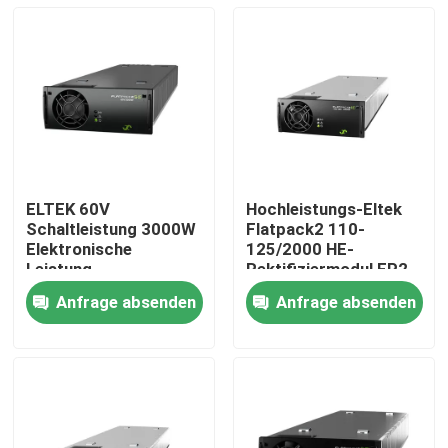
ELTEK 60V
Hochleistungs-Eltek
Schaltleistung 3000W
Flatpack2 110-
Elektronische
125/2000 HE-
Leistung
Rektifiziermodul FP2
Telekommunikation
110/2000 HE WOR
Anfrage absenden
Anfrage absenden
ELTEK Flatpack2
Teilnummer
Startseite
60/3000 SHE
241115.805
Korrekturmodul
241119.706
Produkte
Videos