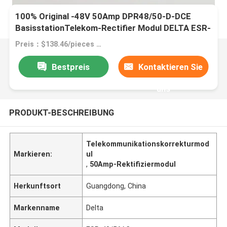
100% Original -48V 50Amp DPR48/50-D-DCE
BasisstationTelekom-Rectifier Modul DELTA ESR-
48/56AC
Preis：$138.46/pieces 1-99 pieces
Bestpreis
Kontaktieren Sie
uns
PRODUKT-BESCHREIBUNG
Telekommunikationskorrekturmod
Markieren:
ul
,
50Amp-Rektifiziermodul
Herkunftsort
Guangdong, China
Markenname
Delta