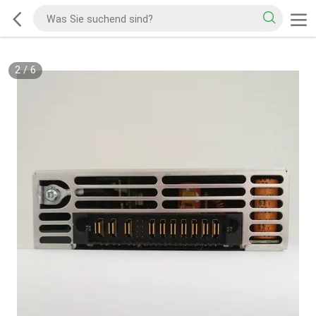
2
/
6