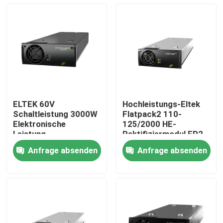
ELTEK 60V
Hochleistungs-Eltek
Schaltleistung 3000W
Flatpack2 110-
Elektronische
125/2000 HE-
Leistung
Rektifiziermodul FP2
Telekommunikation
110/2000 HE WOR
Anfrage absenden
Anfrage absenden
ELTEK Flatpack2
Teilnummer
Nach Hause
60/3000 SHE
241115.805
Korrekturmodul
241119.706
Über uns
Kontakte