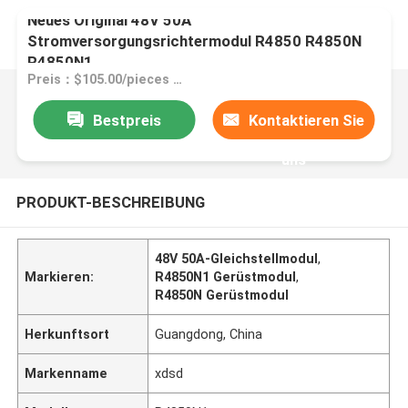
Neues Original 48V 50A
Stromversorgungsrichtermodul R4850 R4850N
R4850N1
Preis：$105.00/pieces 1-9 pieces
Bestpreis
Kontaktieren Sie
uns
PRODUKT-BESCHREIBUNG
48V 50A-Gleichstellmodul
,
Markieren:
R4850N1 Gerüstmodul
,
R4850N Gerüstmodul
Herkunftsort
Guangdong, China
Markenname
xdsd