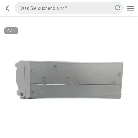
2
/
6