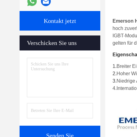
Kontakt jetzt
Emerson H
hoch zuver
IGBT-Modul
Verschicken Sie uns
gelten für d
Eigenscha
1.
Breiter 
2.
Hoher Wi
3.
Niedrige
4.
Internati
Senden Sie