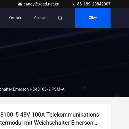
candy@xdsd.net.cn
86-189-23842907
Kontakt
German
Zitat
schalter Emerson HD48100-2 PSM-A
8100-5 48V 100A Telekommunikations-
htermodul mit Weichschalter Emerson