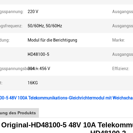
gsspannung:
220 V
Ausgangss
gsfrequenz:
50/60Hz, 50/60Hz
Ausgangss
dung:
Modul für die Berichtigung
Marke:
:
HD48100-5
Ausgangss
gsspannungsbereich:
304 ~ 456 V
Effizienz:
t:
16KG
0-5 48V 100A Telekommunikations-Gleichrichtermodul mit Weichsch
ung des Produkts
 Original-HD48100-5 48V 10A Telekomm