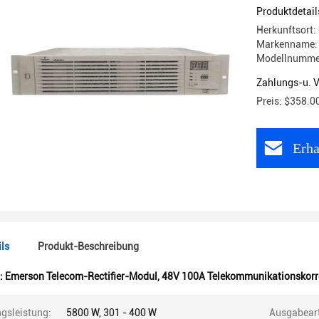
HD48100
Produktdetail
Herkunftsort:
Markenname:
Modellnumme
Zahlungs-u. 
Preis: $358.0
Erha
ls
Produkt-Beschreibung
:
Emerson Telecom-Rectifier-Modul
,
48V 100A Telekommunikationskorr
gsleistung:
5800 W, 301 - 400 W
Ausgabeart