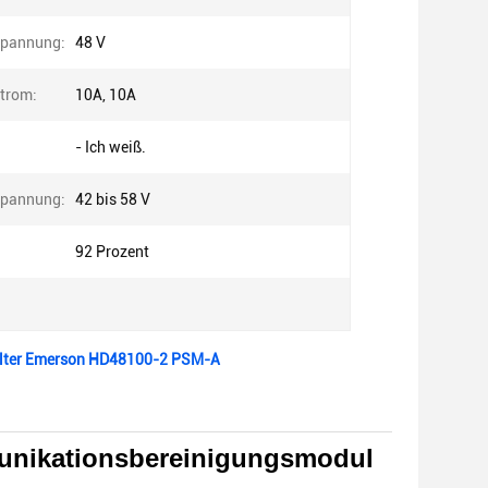
pannung:
48 V
trom:
10A, 10A
- Ich weiß.
pannung:
42 bis 58 V
92 Prozent
alter Emerson HD48100-2 PSM-A
unikationsbereinigungsmodul