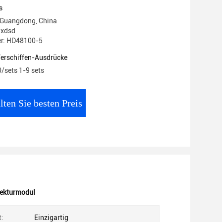
-2 PSM-A
s
 Guangdong, China
 xdsd
r: HD48100-5
Verschiffen-Ausdrücke
0/sets 1-9 sets
lten Sie besten Preis
ekturmodul
:
Einzigartig