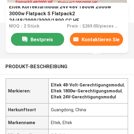
Eltek Korrekturmodul 24v 48v 1800w 2000w
3000w Flatpack S Flatpack2
24/48/2000/3000/1800 CC HE
MOQ：2 Stück
Preis：$269.00/pieces 2-9 pieces
Bestpreis
Kontaktieren Sie
uns
PRODUKT-BESCHREIBUNG
Eltek 48-Volt-Gerechtigungsmodul
,
Markieren:
Eltek 1800w-Gerechtigungsmodul
,
Eltek 24V-Gerechtigungsmodul
Herkunftsort
Guangdong, China
Markenname
Eltek, Eltek