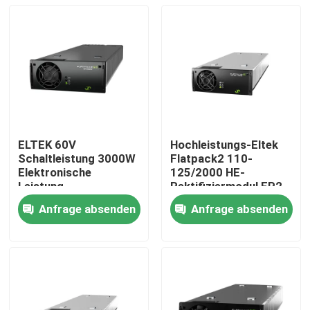
ELTEK 60V
Hochleistungs-Eltek
Schaltleistung 3000W
Flatpack2 110-
Elektronische
125/2000 HE-
Leistung
Rektifiziermodul FP2
Telekommunikation
110/2000 HE WOR
Anfrage absenden
Anfrage absenden
ELTEK Flatpack2
Teilnummer
Nach Hause
60/3000 SHE
241115.805
Korrekturmodul
241119.706
Über uns
Kontakte