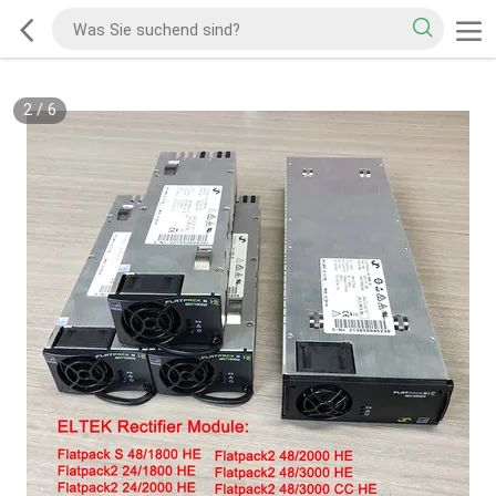
2
/
6