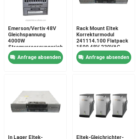
Produkte
Emerson/Vertiv 48V
Rack Mount Eltek
Gleichspannung
Korrekturmodul
Videos
4000W
241114.100 Flatpack
Stromversorgungsrichter
1500 48V 230VAC
Modul für
Telekommunikationsstro
Anfrage absenden
Anfrage absenden
Telekommunikationskabinett im Freien
Telekommunikationsnetzwerke
Korrekturmodul
R48-4000e R48-4000
Fernmeldeausrüstungs-Kabinett
Telekommunikationsbatterie
Netzwerk-Server-Rack-Schrank
Fernmelde- und Gleichstromsysteme
In Lager Eltek-
Eltek-Gleichrichter-