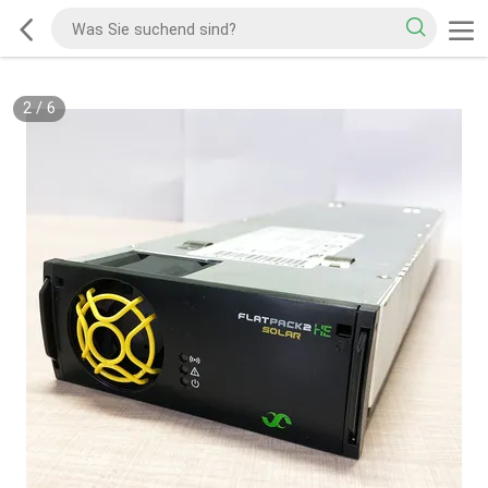
2
/
6