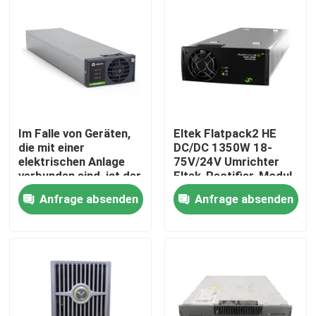
Im Falle von Geräten,
Eltek Flatpack2 HE
die mit einer
DC/DC 1350W 18-
elektrischen Anlage
75V/24V Umrichter
verbunden sind, ist der
Eltek-Rectifier-Modul
Anschluss an die
FP2 24V 48V
Anfrage absenden
Anfrage absenden
elektrische
Gleichstromversorgung
Anschlussanlage zu
(241115.600/24111
Nach Hause
überprüfen.
Über uns
Kontakte