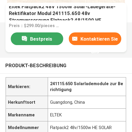
Eltek Flatpack2 48V 1500W Solar-Ladegeräte-
Rektifikator Modul 241115.650 48v
Stromversorgung Flatpack2 48/1500 HE
Preis：$299.00/pieces 1-199 pieces
Bestpreis
Kontaktieren Sie
uns
PRODUKT-BESCHREIBUNG
241115.650 Solarlademodule zur Be
Markieren:
richtigung
Herkunftsort
Guangdong, China
Markenname
ELTEK
Modellnummer
Flatpack2 48v/1500w HE SOLAR