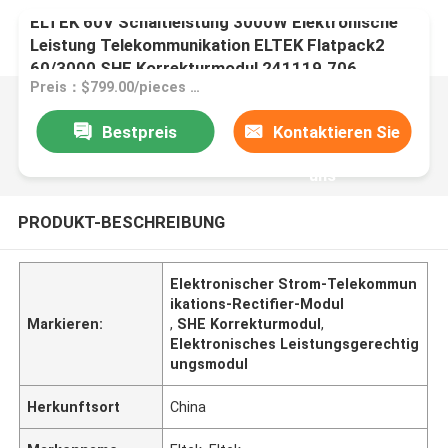
ELTEK 60V Schaltleistung 3000W Elektronische
Leistung Telekommunikation ELTEK Flatpack2
60/3000 SHE Korrekturmodul 241119.706
Preis：$799.00/pieces 1-99 pieces
Bestpreis
Kontaktieren Sie
uns
PRODUKT-BESCHREIBUNG
Elektronischer Strom-Telekommun
ikations-Rectifier-Modul
Markieren:
,
SHE Korrekturmodul
,
Elektronisches Leistungsgerechtig
ungsmodul
Herkunftsort
China