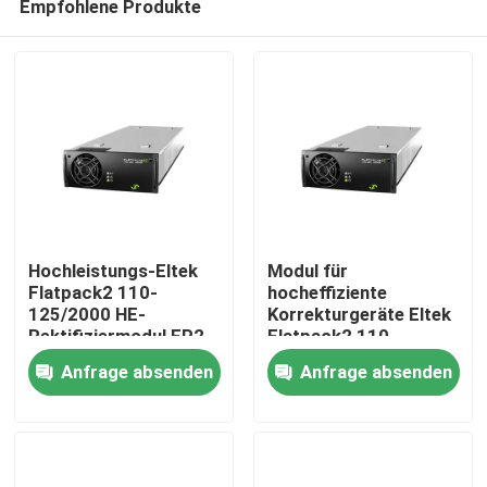
Empfohlene Produkte
Hochleistungs-Eltek
Modul für
Flatpack2 110-
hocheffiziente
125/2000 HE-
Korrekturgeräte Eltek
Rektifiziermodul FP2
Flatpack2 110-
Nach Hause
110/2000 HE WOR
120V/20A HE FP2
Anfrage absenden
Anfrage absenden
Teilnummer
Korrekturgeräte Teil
241115.805
Nr. 241119.805 für
Über uns
industrielle
Anwendungen
Kontakte