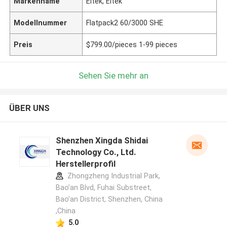
Markenname
Eltek, Eltek
Modellnummer
Flatpack2 60/3000 SHE
Preis
$799.00/pieces 1-99 pieces
Sehen Sie mehr an
ÜBER UNS
Shenzhen Xingda Shidai
Technology Co., Ltd.
Herstellerprofil
Zhongzheng Industrial Park,
Bao’an Blvd, Fuhai Substreet,
Bao’an District, Shenzhen, China
,China
5.0