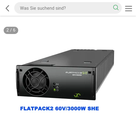
2
/
6