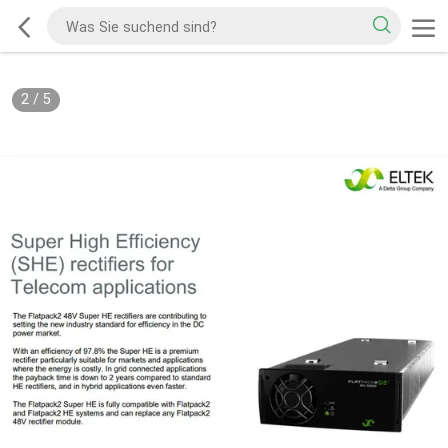
2
/
5