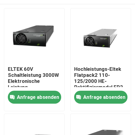
ELTEK 60V
Hochleistungs-Eltek
Schaltleistung 3000W
Flatpack2 110-
Elektronische
125/2000 HE-
Leistung
Rektifiziermodul FP2
Telekommunikation
110/2000 HE WOR
Nach Hause
Anfrage absenden
Anfrage absenden
ELTEK Flatpack2
Teilnummer
60/3000 SHE
241115.805
Korrekturmodul
Über uns
241119.706
Kontakte