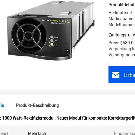
Produktdetail
Herkunftsort:
Markenname:
Modellnummer
Zahlungs-u. 
Preis: $580.0
Verpackung I
Versorgungsm
Erha
ls
Produkt-Beschreibung
:
1000 Watt-Rektifiziermodul
,
Neues Modul für kompakte Korrekturgerä
eart:
Mehrfach
Eingangss