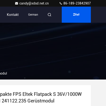
candy@xdsd.net.cn
86-189-23842907
Kontakt
German
Zitat
modul
pakte FPS Eltek Flatpack S 36V/1000W
N 241122.235 Gerüstmodul