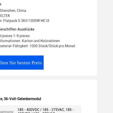
s
 Shenzhen, China
 ELTEK
: Flatpack S 36V/1000W HE UI
Verschiffen-Ausdrücke
0/pieces 1-9 pieces
nformationen: Karton und Holzrahmen
aterial-Fähigkeit: 1000 Stück/Stück pro Monat
lten Sie besten Preis
te
,
36-Volt-Gelenkermodul
185 - 400VDC / 185 - 275VAC, 185 -
pannung: