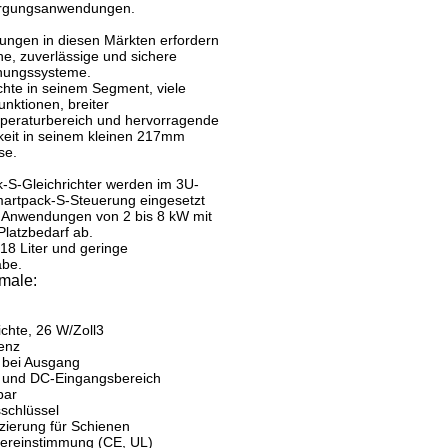
rgungsanwendungen.
ngen in diesen Märkten erfordern
, zuverlässige und sichere
nungssysteme.
chte in seinem Segment, viele
unktionen, breiter
peraturbereich und hervorragende
keit in seinem kleinen 217mm
se.
k-S-Gleichrichter werden im 3U-
artpack-S-Steuerung eingesetzt
 Anwendungen von 2 bis 8 kW mit
latzbedarf ab.
 18 Liter und geringe
be.
male:
ichte, 26 W/Zoll3
ienz
 bei Ausgang
C- und DC-Eingangsbereich
bar
schlüssel
izierung für Schienen
bereinstimmung (CE, UL)