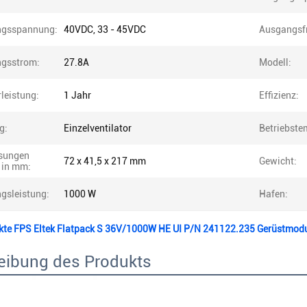
gsspannung:
40VDC, 33 - 45VDC
Ausgangsf
gsstrom:
27.8A
Modell:
leistung:
1 Jahr
Effizienz:
g:
Einzelventilator
Betriebste
sungen
72 x 41,5 x 217 mm
Gewicht:
in mm:
gsleistung:
1000 W
Hafen:
te FPS Eltek Flatpack S 36V/1000W HE UI P/N 241122.235 Gerüstmod
eibung des Produkts