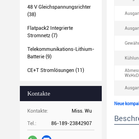
48 V Gleichspannungsrichter
Ausgan
(38)
Flatpack2 Integrierte
Ausgan
Stromnetz
(7)
Gewähr
Telekommunikations-Lithium-
Batterie
(9)
Kühlun
CE+T Stromlösungen
(11)
Abmes
WxHxD 
Ausgan
Kontakte
Neue kompak
Kontakte:
Miss. Wu
Beschr
Tel.:
86-189-23842907