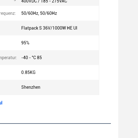
400VDC / 185 - 275VAC
requenz:
50/60Hz, 50/60Hz
Flatpack S 36V/1000W HE UI
95%
mperatur:
-40 - °C 85
0.85KG
Shenzhen
ul