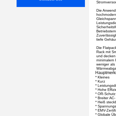
Stromverso
Die Anwendu
hochmoderne
Gleichspan
Leistungsdi
Sicherheitsf
Betriebstem
Zuverlässig
tiefe Gehäu
Die Flatpac
Rack mit Sm
und decken
minimalem P
weniger als
Wärmeabga
Hauptmerk
* Kleines
* Kurz
* Leistungsd
* Hohe Effiz
* OR-Schutz
* Breiter A
* Heiß steck
* Spannungs
* EMV-Zertif
* Globale Ü