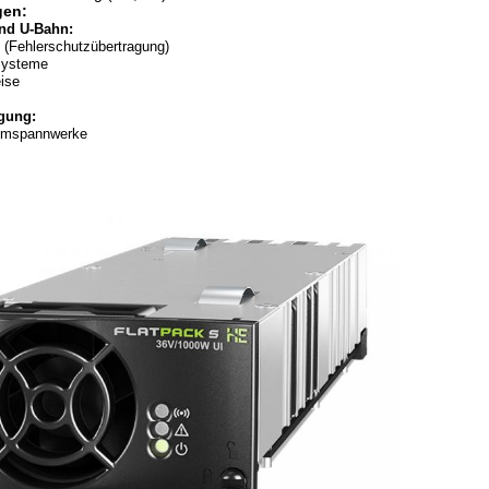
en:
nd U-Bahn:
(Fehlerschutzübertragung)
ksysteme
ise
gung:
Umspannwerke